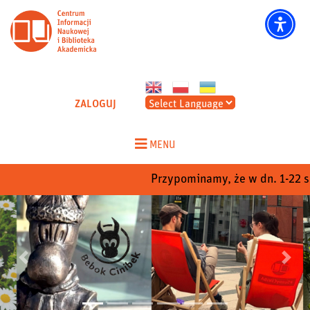
CINIBA - Strona główna
ZALOGUJ
Skip
to
MENU
content
Przypominamy, że w dn. 1-22 sier
Poprzedni
Nastep