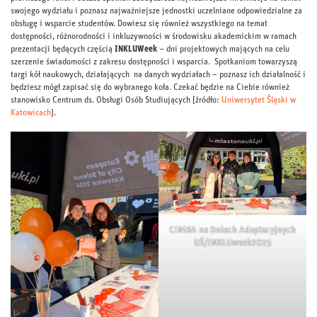
swojego wydziału i poznasz najważniejsze jednostki uczelniane odpowiedzialne za
obsługę i wsparcie studentów. Dowiesz się również wszystkiego na temat
dostępności, różnorodności i inkluzywności w środowisku akademickim w ramach
prezentacji będących częścią
INKLUWeek
– dni projektowych mających na celu
szerzenie świadomości z zakresu dostępności i wsparcia. Spotkaniom towarzyszą
targi kół naukowych, działających na danych wydziałach – poznasz ich działalność i
będziesz mógł zapisać się do wybranego koła. Czekać będzie na Ciebie również
stanowisko Centrum ds. Obsługi Osób Studiujących [źródło:
Uniwersytet Śląski w
Katowicach
].
CINiBA na Dniach Adaptacyjnych
UŚ/INKLUweek2025