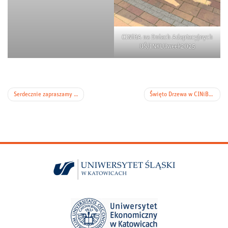
CINiBA na Dniach Adaptacyjnych
UŚ/INKLUweek2025
Nawigacja
Serdecznie zapraszamy do Akwarium (w nowej odsłonie)!
Święto Drzewa w CINiB-ie. Szumiące Opowieści (15 października 2025 r.)!
wpisu