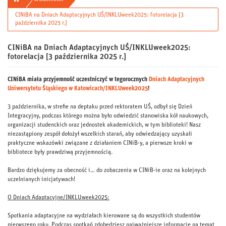
CINiBA na Dniach Adaptacyjnych UŚ/INKLUweek2025: fotorelacja [3
października 2025 r.]
CINiBA na Dniach Adaptacyjnych UŚ/INKLUweek2025:
fotorelacja [3 października 2025 r.]
CINiBA miała przyjemność uczestniczyć w tegorocznych
Dniach Adaptacyjnych
Uniwersytetu Śląskiego w Katowicach/INKLUweek2025
!
3 października, w strefie na deptaku przed rektoratem UŚ, odbył się Dzień
Integracyjny, podczas którego można było odwiedzić stanowiska kół naukowych,
organizacji studenckich oraz jednostek akademickich, w tym biblioteki! Nasz
niezastąpiony zespół dołożył wszelkich starań, aby odwiedzający uzyskali
praktyczne wskazówki związane z działaniem CINiB-y, a pierwsze kroki w
bibliotece były prawdziwą przyjemnością.
Bardzo dziękujemy za obecność i… do zobaczenia w CINiB-ie oraz na kolejnych
uczelnianych inicjatywach!
O Dniach Adaptacyjne/INKLUweek2025:
Spotkania adaptacyjne na wydziałach kierowane są do wszystkich studentów
pierwszego roku. Podczas spotkań zdobędziesz najważniejsze informacje na temat