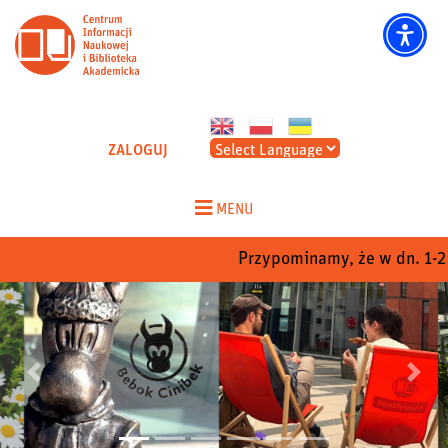
CINIBA - Strona główna
ZALOGUJ
Skip
to
MENU
content
Przypominamy, że w dn. 1-22 
Poprzedni
Nastep