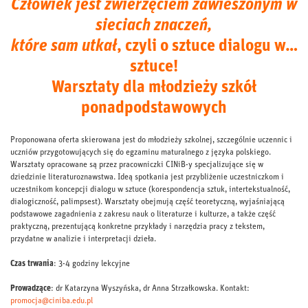
Człowiek jest zwierzęciem zawieszonym w
sieciach znaczeń,
które sam utkał
, czyli o sztuce dialogu w…
sztuce!
Warsztaty dla młodzieży szkół
ponadpodstawowych
Proponowana oferta skierowana jest do młodzieży szkolnej, szczególnie uczennic i
uczniów przygotowujących się do egzaminu maturalnego z języka polskiego.
Warsztaty opracowane są przez pracowniczki CINiB-y specjalizujące się w
dziedzinie literaturoznawstwa. Ideą spotkania jest przybliżenie uczestniczkom i
uczestnikom koncepcji dialogu w sztuce (korespondencja sztuk, intertekstualność,
dialogiczność, palimpsest). Warsztaty obejmują część teoretyczną, wyjaśniającą
podstawowe zagadnienia z zakresu nauk o literaturze i kulturze, a także część
praktyczną, prezentującą konkretne przykłady i narzędzia pracy z tekstem,
przydatne w analizie i interpretacji dzieła.
Czas trwania
: 3-4 godziny lekcyjne
Prowadzące
: dr Katarzyna Wyszyńska, dr Anna Strzałkowska. Kontakt:
promocja@ciniba.edu.pl