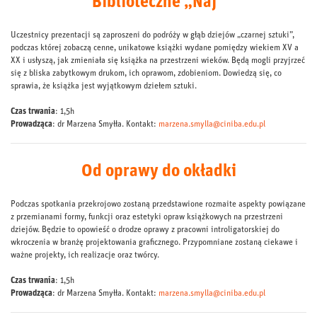
Biblioteczne „Naj”
Uczestnicy prezentacji są zaproszeni do podróży w głąb dziejów „czarnej sztuki”,
podczas której zobaczą cenne, unikatowe książki wydane pomiędzy wiekiem XV a
XX i usłyszą, jak zmieniała się książka na przestrzeni wieków. Będą mogli przyjrzeć
się z bliska zabytkowym drukom, ich oprawom, zdobieniom. Dowiedzą się, co
sprawia, że książka jest wyjątkowym dziełem sztuki.
Czas trwania
: 1,5h
Prowadząca
: dr Marzena Smyłła. Kontakt:
marzena.smylla@ciniba.edu.pl
Od oprawy do okładki
Podczas spotkania przekrojowo zostaną przedstawione rozmaite aspekty powiązane
z przemianami formy, funkcji oraz estetyki opraw książkowych na przestrzeni
dziejów. Będzie to opowieść o drodze oprawy z pracowni introligatorskiej do
wkroczenia w branżę projektowania graficznego. Przypomniane zostaną ciekawe i
ważne projekty, ich realizacje oraz twórcy.
Czas trwania
: 1,5h
Prowadząca
: dr Marzena Smyłła. Kontakt:
marzena.smylla@ciniba.edu.pl