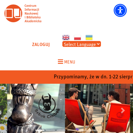
CINIBA - Strona główna
ZALOGUJ
Skip
to
MENU
content
Przypominamy, że w dn. 1-22 sierpnia 
Poprzedni
Nastep