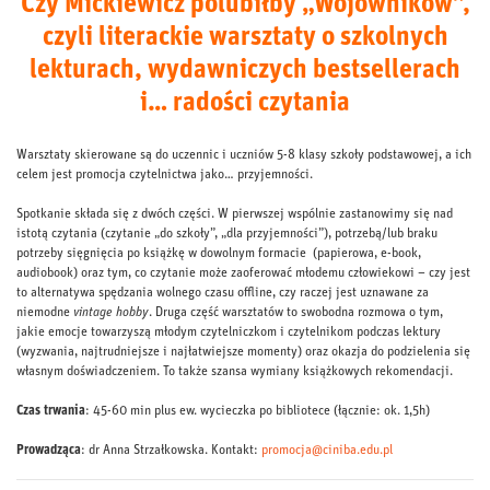
Czy Mickiewicz polubiłby „Wojowników”,
czyli literackie warsztaty o szkolnych
lekturach, wydawniczych bestsellerach
i… radości czytania
Warsztaty skierowane są do uczennic i uczniów 5-8 klasy szkoły podstawowej, a ich
celem jest promocja czytelnictwa jako… przyjemności.
Spotkanie składa się z dwóch części. W pierwszej wspólnie zastanowimy się nad
istotą czytania (czytanie „do szkoły”, „dla przyjemności”), potrzebą/lub braku
potrzeby sięgnięcia po książkę w dowolnym formacie (papierowa, e-book,
audiobook) oraz tym, co czytanie może zaoferować młodemu człowiekowi – czy jest
to alternatywa spędzania wolnego czasu offline, czy raczej jest uznawane za
niemodne
vintage hobby
. Druga część warsztatów to swobodna rozmowa o tym,
jakie emocje towarzyszą młodym czytelniczkom i czytelnikom podczas lektury
(wyzwania, najtrudniejsze i najłatwiejsze momenty) oraz okazja do podzielenia się
własnym doświadczeniem. To także szansa wymiany książkowych rekomendacji.
Czas trwania
: 45-60 min plus ew. wycieczka po bibliotece (łącznie: ok. 1,5h)
Prowadząca
: dr Anna Strzałkowska. Kontakt:
promocja@ciniba.edu.pl