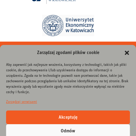
instagram
facebook
youtube
linkedin
twitter
tiktok
Zarządzaj zgodami plików cookie
Aby zapewnić jak najlepsze wrażenia, korzystamy z technologii, takich jak pliki
DLA MEDIÓW
cookie, do przechowywania i/lub uzyskiwania dostępu do informacji o
urządzeniu. Zgoda na te technologie pozwoli nam przetwarzać dane, takie jak
zachowanie podczas przeglądania lub unikalne identyfikatory na tej stronie. Brak
CINiBA
wyrażenia zgody lub wycofanie zgody może niekorzystnie wpłynąć na niektóre
cechy i funkcje.
ul. Bankowa 11a
40-007 Katowice
Zarządzaj serwisami
tel. +48 32 786 5000
e-mail:
sekretariat@ciniba.edu.pl
Akceptuję
POLITYKA PRYWATNOŚCI I KLAUZULA RODO
Odmów
DEKLARACJA DOSTĘPNOŚCI