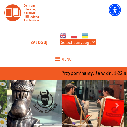
CINIBA - Strona główna
ZALOGUJ
Skip
to
MENU
content
Przypominamy, że w dn. 1-22 sierp
Poprzedni
Nastep