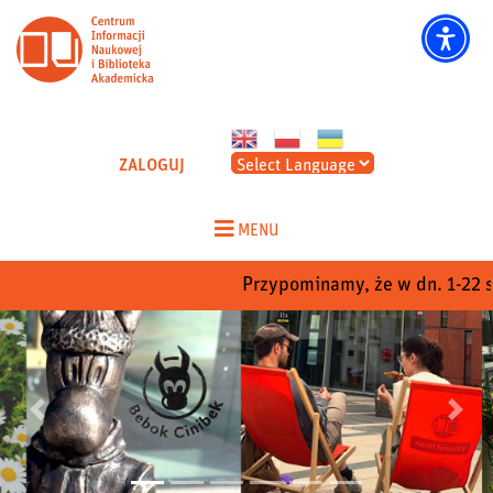
CINIBA - Strona główna
ZALOGUJ
Skip
to
MENU
content
Przypominamy, że w dn. 1-22 sier
Poprzedni
Nastep