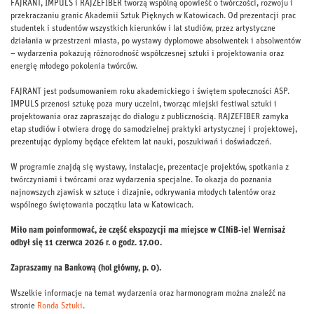
FAJRANT, IMPULS i RAJZEFIBER tworzą wspólną opowieść o twórczości, rozwoju i
przekraczaniu granic Akademii Sztuk Pięknych w Katowicach. Od prezentacji prac
studentek i studentów wszystkich kierunków i lat studiów, przez artystyczne
działania w przestrzeni miasta, po wystawy dyplomowe absolwentek i absolwentów
– wydarzenia pokazują różnorodność współczesnej sztuki i projektowania oraz
energię młodego pokolenia twórców.
FAJRANT jest podsumowaniem roku akademickiego i świętem społeczności ASP.
IMPULS przenosi sztukę poza mury uczelni, tworząc miejski festiwal sztuki i
projektowania oraz zapraszając do dialogu z publicznością. RAJZEFIBER zamyka
etap studiów i otwiera drogę do samodzielnej praktyki artystycznej i projektowej,
prezentując dyplomy będące efektem lat nauki, poszukiwań i doświadczeń.
W programie znajdą się wystawy, instalacje, prezentacje projektów, spotkania z
twórczyniami i twórcami oraz wydarzenia specjalne. To okazja do poznania
najnowszych zjawisk w sztuce i dizajnie, odkrywania młodych talentów oraz
wspólnego świętowania początku lata w Katowicach.
Miło nam poinformować, że część ekspozycji ma miejsce w CINiB-ie! Wernisaż
odbył się 11 czerwca 2026 r. o godz. 17.00.
Zapraszamy na Bankową (hol główny, p. 0).
Wszelkie informacje na temat wydarzenia oraz harmonogram można znaleźć na
stronie
Ronda Sztuki
.