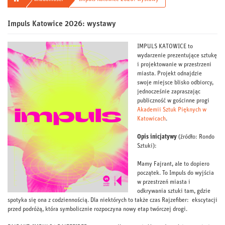
Impuls Katowice 2026: wystawy
IMPULS KATOWICE to
wydarzenie prezentujące sztukę
i projektowanie w przestrzeni
miasta. Projekt odnajdzie
swoje miejsce blisko odbiorcy,
jednocześnie zapraszając
publiczność w gościnne progi
Akademii Sztuk Pięknych w
Katowicach
.
Opis inicjatywy
(źródło: Rondo
Sztuki):
Mamy Fajrant, ale to dopiero
początek. To Impuls do wyjścia
w przestrzeń miasta i
odkrywania sztuki tam, gdzie
spotyka się ona z codziennością. Dla niektórych to także czas Rajzefiber: ekscytacji
przed podróżą, która symbolicznie rozpoczyna nowy etap twórczej drogi.