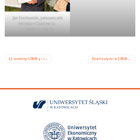
Jan Siechowski, pełnomocnik
Dyrektora Centrum ds.
Administracyjnych
Nawigacja
13. urodziny CINiB-y i roczek Cinibka (13 października 2025 r.): fotorelacja
Dzień Łużycki w CINiB-ie (16 października 2025 r.): fotorelacja
wpisu