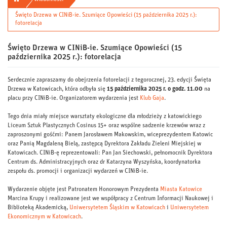
Święto Drzewa w CINiB-ie. Szumiące Opowieści (15 października 2025 r.):
fotorelacja
Święto Drzewa w CINiB-ie. Szumiące Opowieści (15
października 2025 r.): fotorelacja
Serdecznie zapraszamy do obejrzenia fotorelacji z tegorocznej, 23. edycji Święta
Drzewa w Katowicach, która odbyła się
15 października 2025 r. o godz. 11.00
na
placu przy CINiB-ie. Organizatorem wydarzenia jest
Klub Gaja
.
Tego dnia miały miejsce warsztaty ekologiczne dla młodzieży z katowickiego
Liceum Sztuk Plastycznych Cosinus 15+ oraz wspólne sadzenie krzewów wraz z
zaproszonymi gośćmi: Panem Jarosławem Makowskim, wiceprezydentem Katowic
oraz Panią Magdaleną Bielą, zastępcą Dyrektora Zakładu Zieleni Miejskiej w
Katowicach. CINiB-ę reprezentowali: Pan Jan Siechowski, pełnomocnik Dyrektora
Centrum ds. Administracyjnych oraz dr Katarzyna Wyszyńska, koordynatorka
zespołu ds. promocji i organizacji wydarzeń w CINiB-ie.
Wydarzenie objęte jest Patronatem Honorowym Prezydenta
Miasta Katowice
Marcina Krupy i realizowane jest we współpracy z Centrum Informacji Naukowej i
Biblioteką Akademicką,
Uniwersytetem Śląskim w Katowicach
i
Uniwersytetem
Ekonomicznym w Katowicach
.