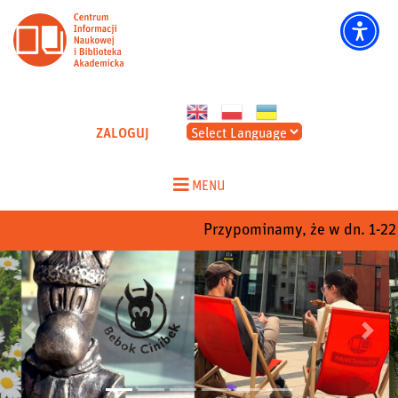
CINIBA - Strona główna
ZALOGUJ
Skip
to
MENU
content
Przypominamy, że w dn. 1-22 s
Poprzedni
Nastep