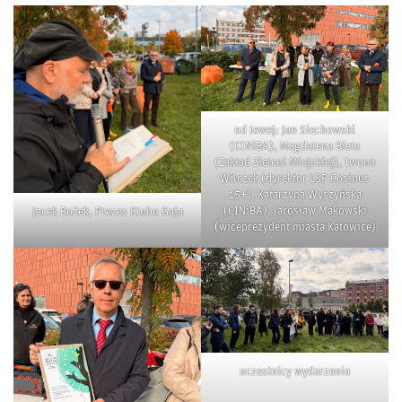
od lewej: Jan Siechowski
(CINiBA), Magdalena Biela
(Zakład Zieleni Miejskiej), Iwona
Wilczek (dyrektor LSP Cosinus
15+), Katarzyna Wyszyńska
(CINiBA), Jarosław Makowski
Jacek Bożek, Prezes Klubu Gaja
(wiceprezydent miasta Katowice)
uczestnicy wydarzenia