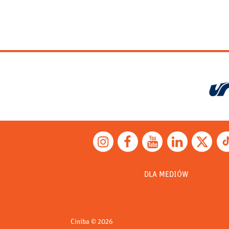
wpisu
instagram
facebook
youtube
linkedin
twitter
tik
DLA MEDIÓW
Ciniba
© 2026