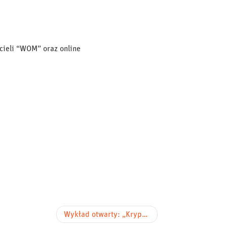
cieli “WOM” oraz online
Wykład otwarty: „Kryptowaluty: między wolnością a nadzorem” (CNTI, 20 marca 2026 r.)