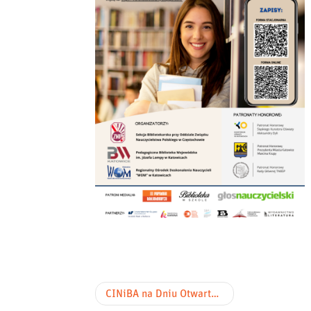
Nawigacja
CINiBA na Dniu Otwartym UŚ (10 marca 2026 r.): fotorelacja