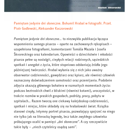
Pamiętam jedynie dni słoneczne. Bohumil Hrabal w fotografii. Przeł.
Piotr Godlewski, Aleksander Kaczorowski
Pamiętam jedynie dni słoneczne…
to niezwykła publikacja łącząca
wspomnienia samego pisarza – oparte na zachowanych rękopisach –
uzupełniona fotografiami, komentarzami Tomáša Mazala i Josefa
Škvoreckiego oraz kalendarium. Opowieści o dzieciństwie i młodości
pisarza pełne są nostalgii, ciepłych relacji rodzinnych, sąsiedzkich
spotkań i anegdot z życia, które stopniowo odsłaniają źródła jego
późniejszej twórczości. Hrabal wyłania się z nich jako uważny
obserwator codzienności, gawędziarz oraz kpiarz, ale również człowiek
naznaczony doświadczeniem samotności oraz przemijania. Podobnie
zdjęcia ukazują głównego bohatera w rozmaitych momentach życia:
podczas beztroskich chwil z bliskimi (również kotami), uroczystości, w
trakcie rozmów w praskich gospodach, podróży, pracy, pobytu w
szpitalach… Razem tworzą one ciekawy kalejdoskop codzienności,
spotkań i miejsc, które składały się na hrabalowski świat. Książka
stanowi ciepły, intymny portret pisarza, pozwalający spojrzeć na niego
nie tylko jak na literacką legendę, lecz także zwykłego człowieka
próbującego ocalić w pamięci „dni słoneczne”. A czy rzeczywiście
takie były – „niech czytelnicy osądzą sami”.