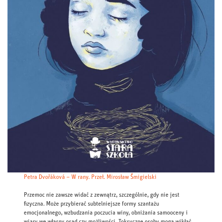
Petra Dvořáková – W rany. Przeł. Mirosław Śmigielski
Przemoc nie zawsze widać z zewnątrz, szczególnie, gdy nie jest
fizyczna. Może przybierać subtelniejsze formy szantażu
emocjonalnego, wzbudzania poczucia winy, obniżania samooceny i
wiary we własny osąd czy możliwości. Toksyczne osoby mogą wikłać