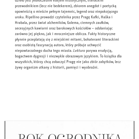
dzieło jest jednocześnie esejem historycznym, literackim
przewodnikiem (lecz nie bedekerem), zbiorem anegdot i poetycką
opowieścią o mieście pełnym tajemnic, legend oraz niepokojącego
uroku. Ripellino prowadzi czytelnika przez Pragę Kafki, Haška i
Hrabala, przez świat alchemików, Golema, ciemnych zaułków,
secesyjnych kawiarni oraz barokowych kościołów – odsłaniając
zarówno jej piękno, jak i mroczniejsze oblicza. Fakty historyczne
płynnie przeplatają się z miejskimi mitami, bohaterami literackimi
oraz osobistą fascynacją autora, który próbuje uchwycić
niepowtarzalnego ducha tego miasta.
Lektura
porywa erudycją,
bogactwem dygresji i niezwykle obrazowym językiem. To książka dla
wszystkich, którzy chcą zobaczyć Pragę nie jako zbiór zabytków, lecz
żywy organizm utkany z historii, pamięci i wyobraźni.