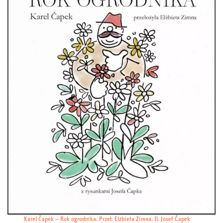
Karel Čapek – Rok ogrodnika. Przeł. Elżbieta Zimna. Il. Josef Čapek