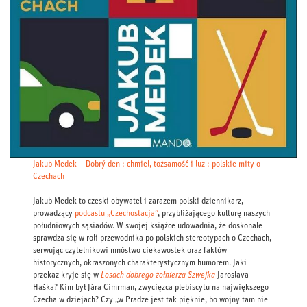
Jakub Medek – Dobrý den : chmiel, tożsamość i luz : polskie mity o
Czechach
Jakub Medek to czeski obywatel i zarazem polski dziennikarz,
prowadzący
podcastu „Czechostacja”
, przybliżającego kulturę naszych
południowych sąsiadów. W swojej książce udowadnia, że doskonale
sprawdza się w roli przewodnika po polskich stereotypach o Czechach,
serwując czytelnikowi mnóstwo ciekawostek oraz faktów
historycznych, okraszonych charakterystycznym humorem. Jaki
przekaz kryje się w
Losach dobrego żołnierza Szwejka
Jaroslava
Haška? Kim był Jára Cimrman, zwycięzca plebiscytu na największego
Czecha w dziejach? Czy „w Pradze jest tak pięknie, bo wojny tam nie