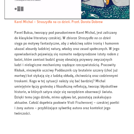
Karel Michal – Straszydła na co dzień. Przeł. Dorota Dobrew
Pavel Buksa, tworzący pod pseudonimem Karel Michal, jest zaliczany
do klasyków literatury czeskiej. W zbiorze
Straszydła na co dzień
sięga po motywy fantastyczne, aby z właściwą sobie ironią i humorem
ukazać absurdy ludzkiej natury, władzy oraz zasad społecznych. W jego
opowiadaniach pojawiają się rozmaite nadprzyrodzone istoty rodem z
baśni, które zamiast budzić grozę obnażają przywary zwyczajnych
ludzi i nielogiczne mechanizmy rządzące rzeczywistością. Pracowity
Kłobuk, niezwykle uczciwy Poddasznik czy brutalnie szczery (choć już
martwy) kot stykają się z ludzką obłudą, chciwością oraz codziennymi
troskami. Kogo w tej sytuacji należy się bać bardziej? Michal
umiejętnie łączy groteskę z filozoficzną refleksją, tworząc błyskotliwe
historie, w których satyra staje się narzędziem obserwacji świata.
Dzięki temu jego dzieła, mimo upływu lat, pozostają zaskakująco
aktualne. Całość dopełnia posłowie Violi Fischerovej – czeskiej poetki
i żony autora – przybliżające sylwetkę autora oraz kontekst jego
twórczości.