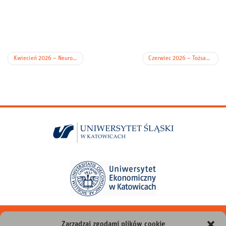
Nawigacja
Kwiecień 2026 – Neuroatypowość
Czerwiec 2026 – Tożsamość i orientacja
wpisu
instagram
facebook
youtube
linkedin
twitter
tiktok
Zarządzaj zgodami plików cookie