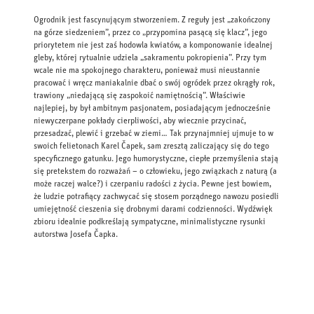
Ogrodnik jest fascynującym stworzeniem. Z reguły jest „zakończony
na górze siedzeniem”, przez co „przypomina pasącą się klacz”, jego
priorytetem nie jest zaś hodowla kwiatów, a komponowanie idealnej
gleby, której rytualnie udziela „sakramentu pokropienia”. Przy tym
wcale nie ma spokojnego charakteru, ponieważ musi nieustannie
pracować i wręcz maniakalnie dbać o swój ogródek przez okrągły rok,
trawiony „niedającą się zaspokoić namiętnością”. Właściwie
najlepiej, by był ambitnym pasjonatem, posiadającym jednocześnie
niewyczerpane pokłady cierpliwości, aby wiecznie przycinać,
przesadzać, plewić i grzebać w ziemi… Tak przynajmniej ujmuje to w
swoich felietonach Karel Čapek, sam zresztą zaliczający się do tego
specyficznego gatunku. Jego humorystyczne, ciepłe przemyślenia stają
się pretekstem do rozważań – o człowieku, jego związkach z naturą (a
może raczej walce?) i czerpaniu radości z życia. Pewne jest bowiem,
że ludzie potrafiący zachwycać się stosem porządnego nawozu posiedli
umiejętność cieszenia się drobnymi darami codzienności. Wydźwięk
zbioru idealnie podkreślają sympatyczne, minimalistyczne rysunki
autorstwa Josefa Čapka.