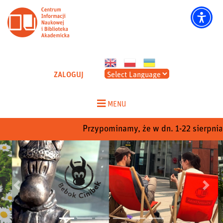
CINIBA - Strona główna
ZALOGUJ
Skip
to
MENU
content
Przypominamy, że w dn. 1-22 sierpnia CINiB
Poprzedni
Nastep