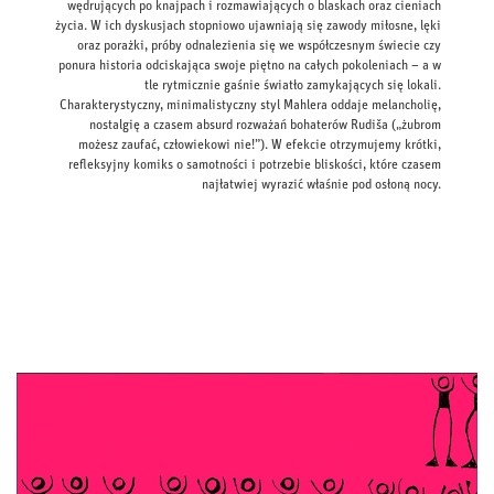
wędrujących po knajpach i rozmawiających o blaskach oraz cieniach
życia. W ich dyskusjach stopniowo ujawniają się zawody miłosne, lęki
oraz porażki, próby odnalezienia się we współczesnym świecie czy
ponura historia odciskająca swoje piętno na całych pokoleniach – a w
tle rytmicznie gaśnie światło zamykających się lokali.
Charakterystyczny, minimalistyczny styl Mahlera oddaje melancholię,
nostalgię a czasem absurd rozważań bohaterów Rudiša („żubrom
możesz zaufać, człowiekowi nie!”). W efekcie otrzymujemy krótki,
refleksyjny komiks o samotności i potrzebie bliskości, które czasem
najłatwiej wyrazić właśnie pod osłoną nocy.