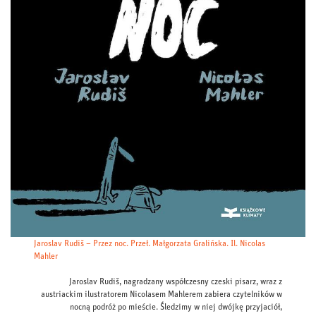
Jaroslav Rudiš – Przez noc. Przeł. Małgorzata Gralińska. Il. Nicolas
Mahler
Jaroslav Rudiš, nagradzany współczesny czeski pisarz, wraz z
austriackim ilustratorem Nicolasem Mahlerem zabiera czytelników w
nocną podróż po mieście. Śledzimy w niej dwójkę przyjaciół,