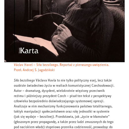
Václav Havel – Siła bezsilnego. Reportaż z pierwszego uwięzienia.
Przeł. Andrzej S. Jagodziński
Siła bezsilnego
Václava Havla to nie tylko polityczny esej, lecz także
osobiste świadectwo życia w realiach komunistycznej Czechosłowacji.
Autor – dramaturg, dysydent, wielokrotnie więziony przeciwnik
reżimu i późniejszy prezydent Czech – pisał ten tekst z perspektywy
człowieka bezpośrednio doświadczającego systemowej opresji.
Analizuje w nim mechanizmy funkcjonowania państwa totalitarnego,
taktyk manipulacji społeczeństwem oraz rolę jednostki w systemie
(jak się wydaje – bezsilnej). Przedstawia, jak „życie w kłamstwie”
(głoszonym przez propagandę, a także przez ludzi zmuszonych do tego
pod naciskiem władz) stopniowo przenika codzienność, prowadząc do