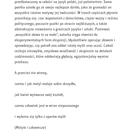
przetłumaczony w całości na język polski, już pośmiertnie. Sama
poetka uznała go ze swoje najlepsze dzieło, jako że gromadzi on
wszystkie istotne motywy jej twórczości. W trzech częściach płynnie
przenikają się: czar wspomnień z dzieciństwa, ciężar wojny i reżimu
politycznego, poczucie pustki po utracie najbliższych, a także
abstrakcyjne rozważania o granicach języka i sztuki. Ponieważ
„wszystkie słowa to za mało”, autorka sięga również do
eksperymentalnych form ekspresji, błyskotliwie operując słowem i
sprawdzając, czy potrafi ono oddać istotę myśli oraz uczuć. Całość
cechuje niezwykła, zmysłowa wrażliwość i skupienie na detalach
codzienności, które odsłaniają głębszy, egzystencjalny wymiar
przekazu.
A przecież nie wiemy,
czemu i jak motyl maluje sobie skrzydła,
jak kwiat wytwarza swój kształt,
czemu człowiek jest w wirze niepoznanego
i wyłania się tylko z oparów myśli
(
Motyle i człowiecze
)