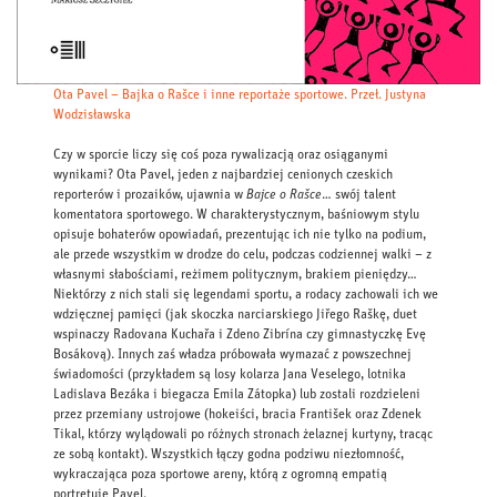
Ota Pavel – Bajka o Rašce i inne reportaże sportowe. Przeł. Justyna
Wodzisławska
Czy w sporcie liczy się coś poza rywalizacją oraz osiąganymi
wynikami? Ota Pavel, jeden z najbardziej cenionych czeskich
reporterów i prozaików, ujawnia w
Bajce o Rašce
… swój talent
komentatora sportowego. W charakterystycznym, baśniowym stylu
opisuje bohaterów opowiadań, prezentując ich nie tylko na podium,
ale przede wszystkim w drodze do celu, podczas codziennej walki – z
własnymi słabościami, reżimem politycznym, brakiem pieniędzy…
Niektórzy z nich stali się legendami sportu, a rodacy zachowali ich we
wdzięcznej pamięci (jak skoczka narciarskiego Jiřego Raškę, duet
wspinaczy Radovana Kuchařa i Zdeno Zibrína czy gimnastyczkę Evę
Bosákovą). Innych zaś władza próbowała wymazać z powszechnej
świadomości (przykładem są losy kolarza Jana Veselego, lotnika
Ladislava Bezáka i biegacza Emila Zátopka) lub zostali rozdzieleni
przez przemiany ustrojowe (hokeiści, bracia František oraz Zdenek
Tikal, którzy wylądowali po różnych stronach żelaznej kurtyny, tracąc
ze sobą kontakt). Wszystkich łączy godna podziwu niezłomność,
wykraczająca poza sportowe areny, którą z ogromną empatią
portretuje Pavel.