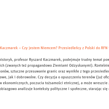
Kaczmarek – Czy jestem Niemcem? Przesiedleńcy z Polski do RFN 
istoryk, profesor Ryszard Kaczmarek, podejmuje trudny temat pow
ch (zwanych też propagandowo Ziemiami Odzyskanymi). Rzetelnie 
ionów, sztuczne przesuwanie granic oraz wynikłe z tego przesiedl
we, jak i dobrowolne. Czy decyzja o opuszczeniu terenów (już ofic
 ekonomicznych, poczucia tożsamości etnicznej, a może wreszcie 
obiazgowo analizuje konteksty polityczne i społeczne, starając się