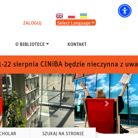
ZALOGUJ
O BIBLIOTECE
KONTAKT
INiBA będzie nieczynna z uwagi na prace tec
Nastepny
CHOLAR
SZUKAJ NA STRONIE