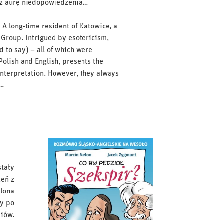
raz aurę niedopowiedzenia…
A long-time resident of Katowice, a
 Group. Intrigued by esotericism,
d to say) – all of which were
 Polish and English, presents the
 interpretation. However, they always
t…
stały
żeń z
elona
by po
diów.