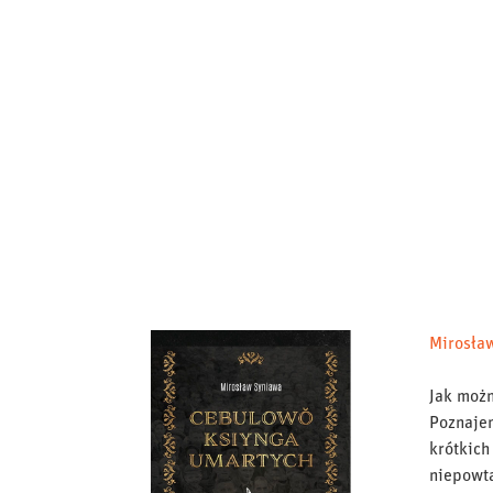
Mirosła
Jak możn
Poznaje
krótkich
niepowta