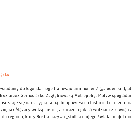
ląsku
wsiadamy do legendarnego tramwaju linii numer 7 („siódemki”), 
dróż przez Górnośląsko-Zagłębiowską Metropolię. Motyw spogląda
ść staje się narracyjną ramą do opowieści o historii, kulturze i t
 tym, jak Ślązacy widzą siebie, a zarazem jak są widziani z zewnątr
ści do regionu, który Rokita nazywa „stolicą mojego świata, mojej d