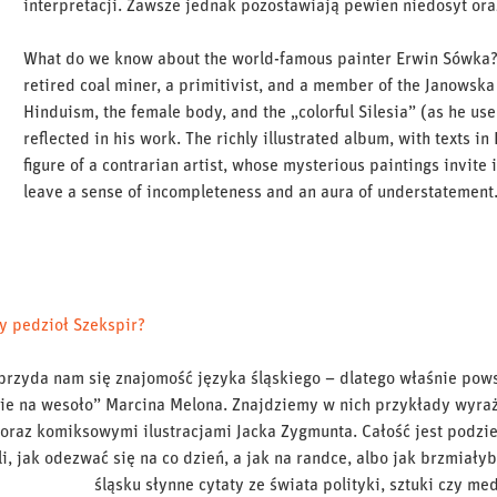
interpretacji. Zawsze jednak pozostawiają pewien niedosyt o
What do we know about the world-famous painter Erwin Sówka? 
retired coal miner, a primitivist, and a member of the Janowska
Hinduism, the female body, and the „colorful Silesia” (as he use
reflected in his work. The richly illustrated album, with texts in
figure of a contrarian artist, whose mysterious paintings invite
leave a sense of incompleteness and an aura of understatemen
y pedzioł Szekspir?
przyda nam się znajomość języka śląskiego – dlatego właśnie pow
ie na wesoło” Marcina Melona. Znajdziemy w nich przykłady wyra
oraz komiksowymi ilustracjami Jacka Zygmunta. Całość jest podzi
, jak odezwać się na co dzień, a jak na randce, albo jak brzmiały
śląsku słynne cytaty ze świata polityki, sztuki czy me