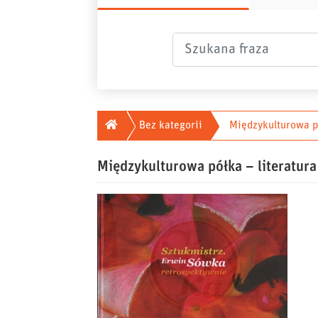
Szukana fraza
Główna
Bez kategorii
Międzykulturowa pó
Międzykulturowa półka – literatura