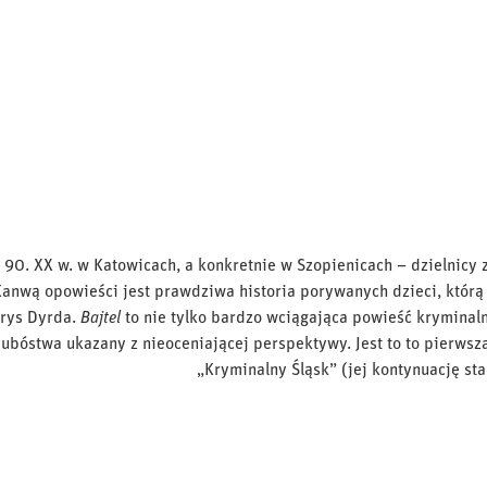
h 90. XX w. w Katowicach, a konkretnie w Szopienicach – dzielnicy
 Kanwą opowieści jest prawdziwa historia porywanych dzieci, któr
orys Dyrda.
Bajtel
to nie tylko bardzo wciągająca powieść kryminaln
 ubóstwa ukazany z nieoceniającej perspektywy. Jest to to pierwsza
„Kryminalny Śląsk” (jej kontynuację st