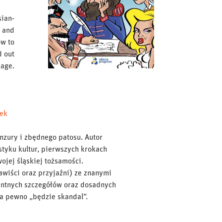
sian-
s and
ow to
d out
uage.
rek
enzury i zbędnego patosu. Autor
tyku kultur, pierwszych krokach
ojej śląskiej tożsamości.
nawiści oraz przyjaźni) ze znanymi
ikantnych szczegółów oraz dosadnych
na pewno „będzie skandal”.