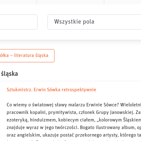
Wybierz pole
łka – literatura śląska
 śląska
Sztukmistrz. Erwin Sówka retrospektywnie
Co wiemy o światowej sławy malarzu Erwinie Sówce? Wieloletn
pracownik kopalni, prymitywista, członek Grupy Janowskiej. Z
ezoteryką, hinduizmem, kobiecym ciałem, „kolorowym Śląskiem
znajduje wyraz w jego twórczości. Bogato ilustrowany album, o
oraz angielskim, ukazuje postać przekornego artysty, którego 