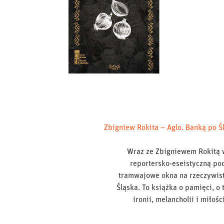
Zbigniew Rokita – Aglo. Banką po Ś
Wraz ze Zbigniewem Rokitą 
reportersko-eseistyczną po
tramwajowe okna na rzeczywisto
Śląska. To książka o pamięci, o
ironii, melancholii i miło