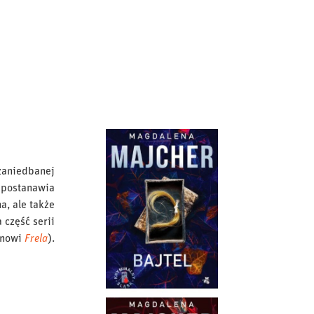
 zaniedbanej
ą postanawia
a, ale także
 część serii
anowi
Frela
).