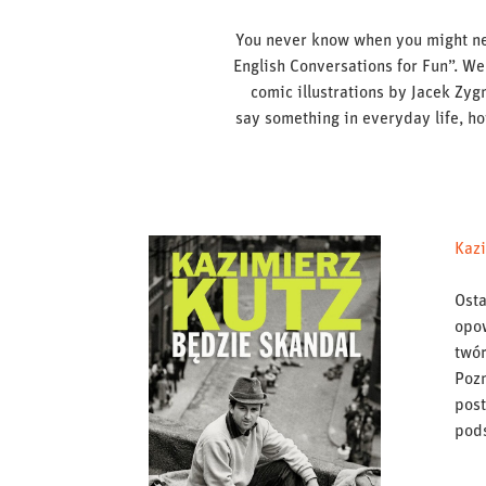
You never know when you might nee
English Conversations for Fun”. We’
comic illustrations by Jacek Zyg
say something in everyday life, ho
Kazi
Osta
opow
twór
Pozn
post
pods