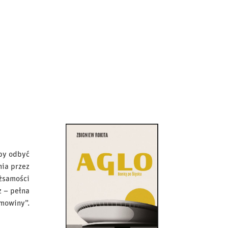
aby odbyć
nia przez
ożsamości
z – pełna
omowiny”.