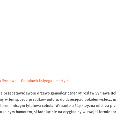
w Syniawa – Cebulowŏ ksiynga umartych
a przedstawić swoje drzewo genealogiczne? Mirosław Syniawa dok
my w ten sposób przodków autora, do dziesięciu pokoleń wstecz
 form – niczym tytułowa cebula. Wspaniała śląszczyzna mistrza pr
rzalnym humorem, składając się na oryginalny w swojej formie to