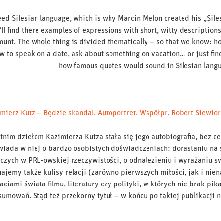
d Silesian language, which is why Marcin Melon created his „Sile
ll find there examples of expressions with short, witty description
munt. The whole thing is divided thematically – so that we know: h
w to speak on a date, ask about something on vacation… or just fin
how famous quotes would sound in Silesian lang
mierz Kutz – Będzie skandal. Autoportret. Współpr. Robert Siewio
tnim dziełem Kazimierza Kutza stała się jego autobiografia, bez c
iada w niej o bardzo osobistych doświadczeniach: dorastaniu na s
czych w PRL-owskiej rzeczywistości, o odnalezieniu i wyrażaniu sw
ajemy także kulisy relacji (zarówno pierwszych miłości, jak i nie
aciami świata filmu, literatury czy polityki, w których nie brak p
umowań. Stąd też przekorny tytuł – w końcu po takiej publikacji 