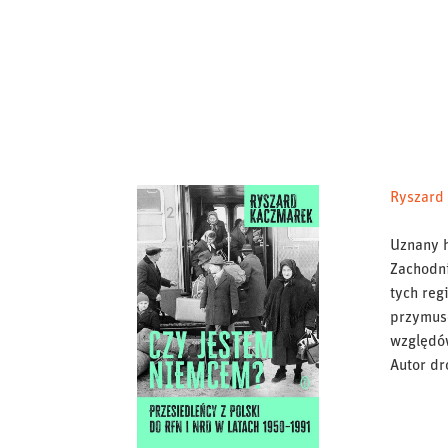
Ryszard 
Uznany h
Zachodni
tych reg
przymuso
względów
Autor dr