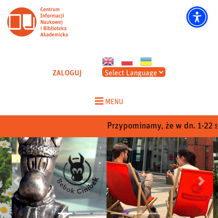
CINIBA - Strona główna
ZALOGUJ
Skip
to
MENU
content
Przypominamy, że w dn. 1-22 sie
Poprzedni
Nastep