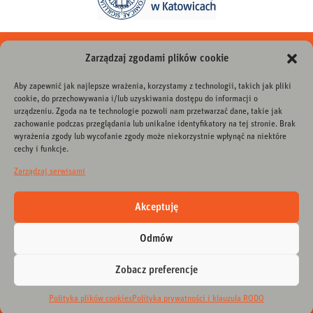
instagram
facebook
youtube
linkedin
twitter
tiktok
Zarządzaj zgodami plików cookie
Aby zapewnić jak najlepsze wrażenia, korzystamy z technologii, takich jak pliki
DLA MEDIÓW
cookie, do przechowywania i/lub uzyskiwania dostępu do informacji o
urządzeniu. Zgoda na te technologie pozwoli nam przetwarzać dane, takie jak
zachowanie podczas przeglądania lub unikalne identyfikatory na tej stronie. Brak
CINiBA
wyrażenia zgody lub wycofanie zgody może niekorzystnie wpłynąć na niektóre
cechy i funkcje.
ul. Bankowa 11a
40-007 Katowice
Zarządzaj serwisami
tel. +48 32 786 5000
e-mail:
sekretariat@ciniba.edu.pl
Akceptuję
POLITYKA PRYWATNOŚCI I KLAUZULA RODO
Odmów
DEKLARACJA DOSTĘPNOŚCI
STANDARDY OCHRONY MAŁOLETNICH
Zobacz preferencje
Polityka plików cookies
Polityka prywatności i klauzula RODO
Ciniba
© 2026