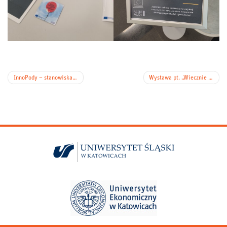
Nawigacja
InnoPody – stanowiska do pracy indywidualnej w CINiB-ie!
Wystawa pt. „Wiecznie siebie nowego głodnym (…) – Bolesław Leśmian 1877–1937”
wpisu