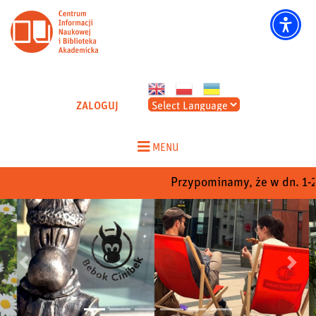
CINIBA - Strona główna
ZALOGUJ
Skip
to
MENU
content
Przypominamy, że w dn. 1-22 
Poprzedni
Nastep